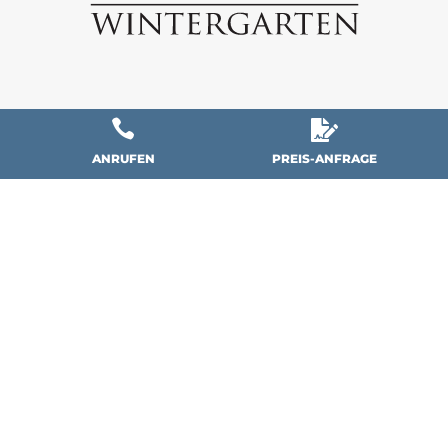


PREIS-ANFRAGE
ANRUFEN
Wir fertigen seit über 25 Jahren
Wintergärten und Über­dachungen für
Terrassen und Balkone auf höchstem
Standard. Wir verwenden ausschließlich
hochwertige Bauelemente aus Alu, Holz-
Alu, Holz und Kunststoff, um unseren
Kunden langfristig einen echten Mehrwert