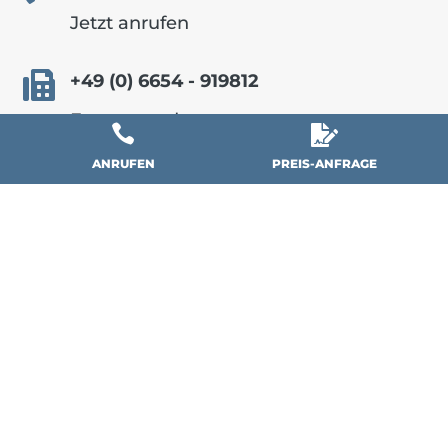
Jetzt anrufen

+49 (0) 6654 - 919812
Fax versenden


PREIS-ANFRAGE
ANRUFEN
Wintergärten
Viktorianischer Wintergarten
Aluminium-Wintergarten
Holz-Aluminium Wintergarten